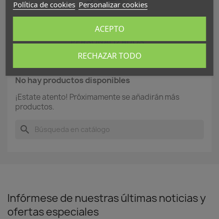
Política de cookies
Personalizar cookies
ACEPTO
BOLSOS DEPORTIVOS
PERSONALIZADOS
RECHAZAR TODO
No hay productos disponibles
¡Estate atento! Próximamente se añadirán más
productos.
search
Infórmese de nuestras últimas noticias y
ofertas especiales