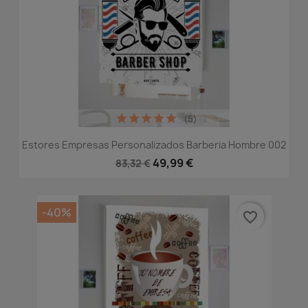
(5)
Estores Empresas Personalizados Barberia Hombre 002
49,99 €
83,32 €
-40%
favorite_border