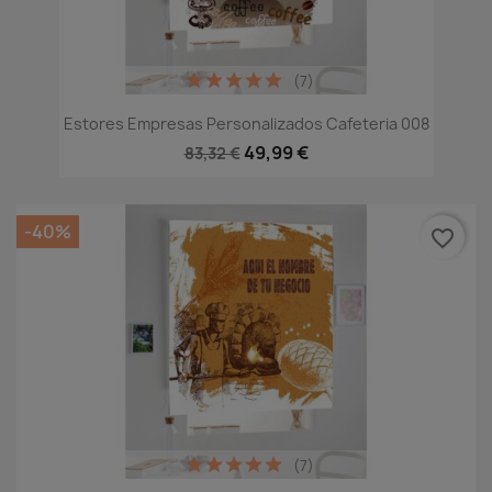
(7)
Estores Empresas Personalizados Cafeteria 008
49,99 €
83,32 €
-40%
favorite_border
(7)