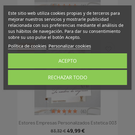
(8)
Este sitio web utiliza cookies propias y de terceros para
Estores Empresas Personalizados Estetica 002
mejorar nuestros servicios y mostrarle publicidad
relacionada con sus preferencias mediante el análisis de
49,99 €
83,32 €
sus hábitos de navegación. Para dar su consentimiento
sobre su uso pulse el botón Acepto.
Política de cookies
Personalizar cookies
-40%
favorite_border
ACEPTO
RECHAZAR TODO
(6)
Estores Empresas Personalizados Estetica 003
49,99 €
83,32 €