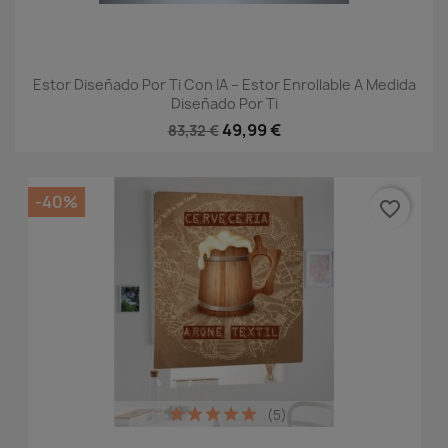
Estor Diseñado Por Ti Con IA – Estor Enrollable A Medida
Diseñado Por Ti
49,99 €
83,32 €
-40%
favorite_border
(5)