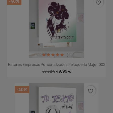
-40%
favorite_border
(10)
Estores Empresas Personalizados Peluqueria Mujer 002
49,99 €
83,32 €
-40%
favorite_border