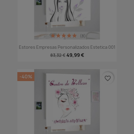
(8)
Estores Empresas Personalizados Estetica 001
49,99 €
83,32 €
-40%
favorite_border