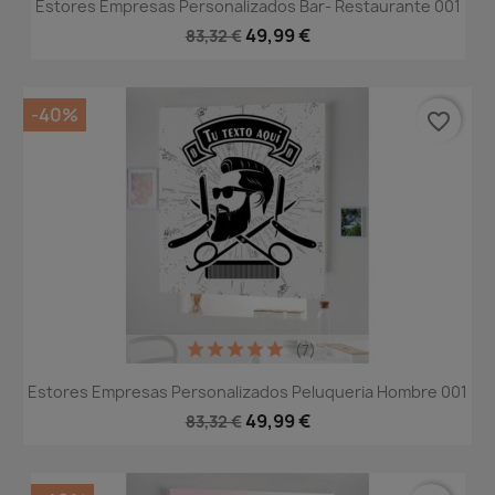
Estores Empresas Personalizados Bar- Restaurante 001
49,99 €
83,32 €
-40%
favorite_border
(7)
Estores Empresas Personalizados Peluqueria Hombre 001
49,99 €
83,32 €