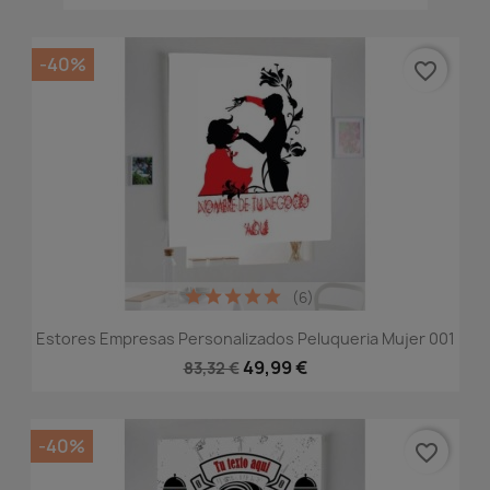
-40%
favorite_border
(6)
Estores Empresas Personalizados Peluqueria Mujer 001
49,99 €
83,32 €
-40%
favorite_border