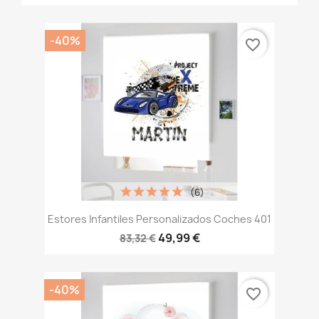
-40%
favorite_border
(6)
Estores Infantiles Personalizados Coches 401
49,99 €
83,32 €
-40%
favorite_border