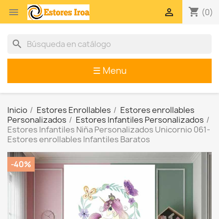
shopping_cart


(0)
search
☰ Menu
Inicio
Estores Enrollables
Estores enrollables
Personalizados
Estores Infantiles Personalizados
Estores Infantiles Niña Personalizados Unicornio 061-
Estores enrollables Infantiles Baratos
-40%