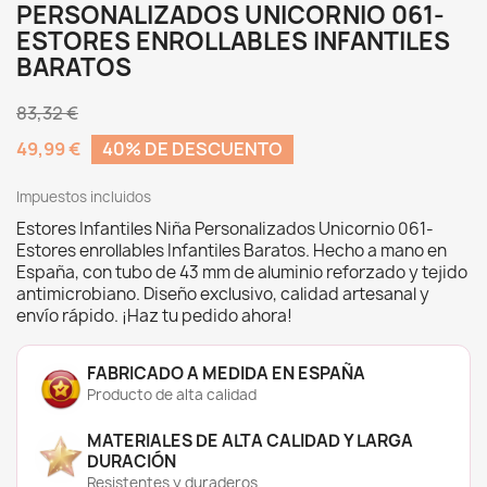
materiales resistentes, duraderos y fáciles de
PERSONALIZADOS UNICORNIO 061-
limpiar.
ESTORES ENROLLABLES INFANTILES
BARATOS
🎨
Diseños originales y alegres
que estimulan
la imaginación infantil.
🔠
Personalización con nombre
, integrada de
83,32 €
forma armoniosa en el diseño.
49,99 €
40% DE DESCUENTO
🌿
Tejido antimicrobiano
ideal para entornos
sensibles como habitaciones infantiles.
🧼
Fácil limpieza
con un simple paño húmedo.
Impuestos incluidos
💪
Tubo de aluminio reforzado de 43 mm
que
Estores Infantiles Niña Personalizados Unicornio 061-
garantiza una caída perfecta y gran
Estores enrollables Infantiles Baratos. Hecho a mano en
resistencia.
España, con tubo de 43 mm de aluminio reforzado y tejido
🏠
Caída en cascada
: el tejido cae por delante
antimicrobiano. Diseño exclusivo, calidad artesanal y
del tubo, ocultando el mecanismo y
envío rápido. ¡Haz tu pedido ahora!
ofreciendo un acabado más decorativo.
🇪🇸
Producción artesanal en España
, con
impresión de alta calidad y acabados
FABRICADO A MEDIDA EN ESPAÑA
profesionales.
Producto de alta calidad
¿Qué tejido elegir para tu estor infantil?
MATERIALES DE ALTA CALIDAD Y LARGA
DURACIÓN
🔅 Translúcido:
Fabricado en Poliéster
Resistentes y duraderos