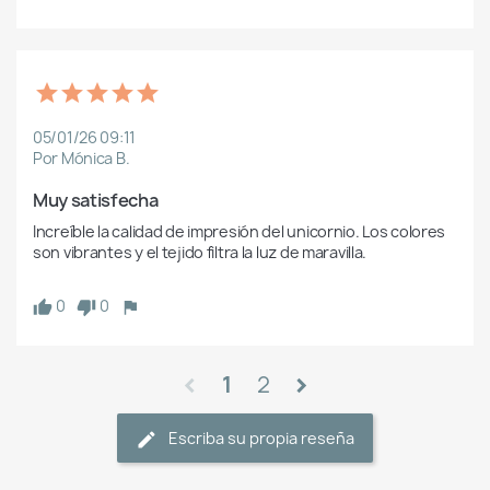
05/01/26 09:11
Por Mónica B.
Muy satisfecha
Increíble la calidad de impresión del unicornio. Los colores 
son vibrantes y el tejido filtra la luz de maravilla.
0
0
1
2
chevron_left
chevron_right
Escriba su propia reseña