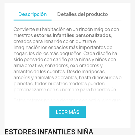
Descripción
Detalles del producto
Convierte su habitación en un rincón mágico con
nuestros
estores infantiles personalizados
,
creados para llenar de color, dulzura e
imaginación los espacios más importantes del
hogar: los de los más pequeños. Cada diseño ha
sido pensado con cariño para niñas y niños con
alma creativa, soñadores, exploradores y
amantes de los cuentos. Desde mariposas,
arcoíris y animales adorables, hasta dinosaurios o
planetas, todos nuestros modelos pueden
personalizarse con su nombre para hacerlos ún...
Estos estores no solo decoran con estilo, sino que
también cumplen una función práctica esencial:
LEER MÁS
filtran la luz, aportan privacidad y ayudan a crear
un entorno seguro y acogedor. Perfectos para
acompañar sus juegos, descanso o estudio, son
ESTORES INFANTILES NIÑA
fáciles de usar, seguros y están fabricados con