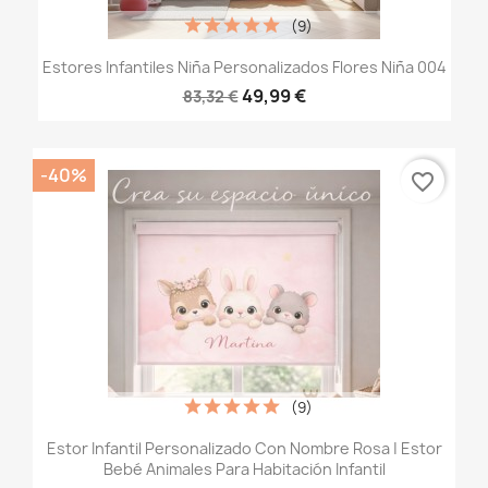
(9)
Estores Infantiles Niña Personalizados Flores Niña 004
49,99 €
83,32 €
-40%
favorite_border
(9)
Estor Infantil Personalizado Con Nombre Rosa | Estor
Bebé Animales Para Habitación Infantil