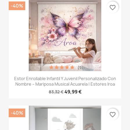
-40%
favorite_border
(9)
Estor Enrollable Infantil Y Juvenil Personalizado Con
Nombre – Mariposa Musical Acuarela | Estores Iroa
49,99 €
83,32 €
-40%
favorite_border