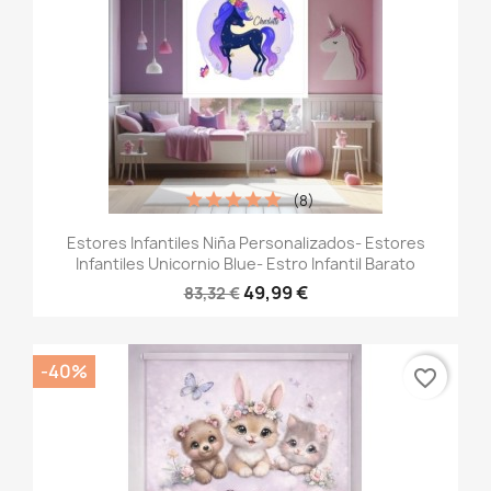
(8)
Estores Infantiles Niña Personalizados- Estores
Infantiles Unicornio Blue- Estro Infantil Barato
49,99 €
83,32 €
-40%
favorite_border