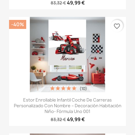
49,99 €
83,32 €
-40%
favorite_border
(10)
Estor Enrollable Infantil Coche De Carreras
Personalizado Con Nombre – Decoración Habitación
Niño- Fórmula Uno 001
49,99 €
83,32 €