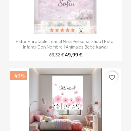
(5)
Estor Enrollable Infantil Niña Personalizado | Estor
Infantil Con Nombre | Animales Bebé Kawaii
49,99 €
83,32 €
-40%
favorite_border