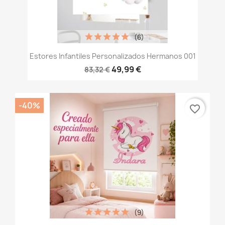
(6)
Estores Infantiles Personalizados Hermanos 001
49,99 €
83,32 €
-40%
favorite_border
(9)