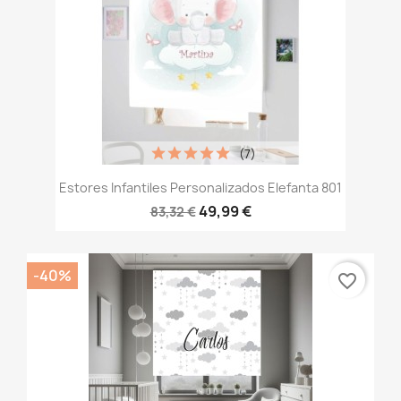
(7)
Estores Infantiles Personalizados Elefanta 801
49,99 €
83,32 €
-40%
favorite_border