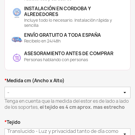
resinado, filtra la luz suavemente y ofrece
privacidad sin oscurecer la habitación.
INSTALACIÓN EN CORDOBA Y
Perfecto para mantener la luminosidad
ALREDEDORES
durante el día en habitaciones infantiles.
Incluye todo lo necesario. Instalación rápida y
sencilla
🌑 Opaco:
Bloquea completamente la luz
exterior, ofreciendo privacidad total y un
ENVÍO GRATUITO A TODA ESPAÑA
entorno ideal para dormir o descansar sin
Recibelo en 24/48h
interrupciones. Muy útil en habitaciones sin
persianas.
ASESORAMIENTO ANTES DE COMPRAR
🌤️ Screen:
Compuesto por un 30% de
Personas hablando con personas
Poliéster y 70% de PVC, con trenzado tipo
raqueta y factor de apertura del 5%. Este
tejido regula eficazmente la luz natural,
protege del sol directo y mejora el confort
*
Medida cm (Ancho x Alto)
térmico. Permite ver el exterior sin sacrificar
privacidad.
-
Tenga en cuenta que la medida del estor es de lado a lado
Mira nuestros vídeos para saber más:
de los soportes,
el tejido es 4 cm aprox. mas estrecho
*
Tejido
Translucido - Luz y privacidad tanto de día como