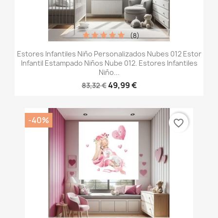
(8)
Estores Infantiles Niño Personalizados Nubes 012 Estor
Infantil Estampado Niños Nube 012. Estores Infantiles
Niño...
49,99 €
83,32 €
-40%
favorite_border