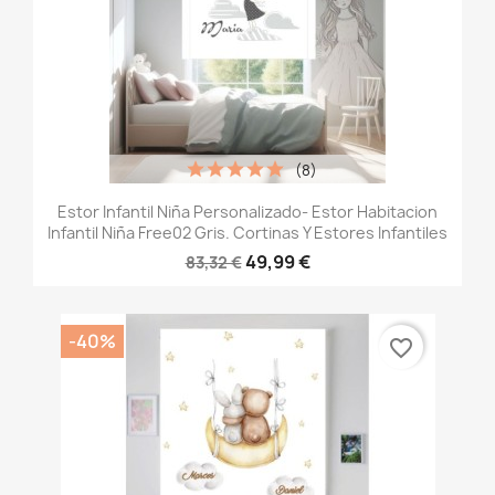
(8)
Estor Infantil Niña Personalizado- Estor Habitacion
Infantil Niña Free02 Gris. Cortinas Y Estores Infantiles
49,99 €
83,32 €
-40%
favorite_border