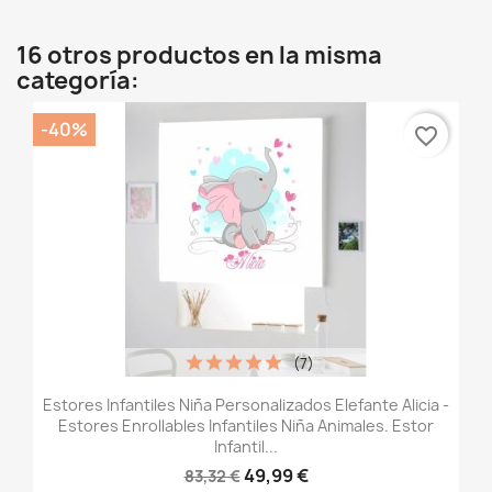
16 otros productos en la misma
categoría:
-40%
favorite_border
(7)
Estores Infantiles Niña Personalizados Elefante Alicia -
Estores Enrollables Infantiles Niña Animales. Estor
Infantil...
49,99 €
83,32 €