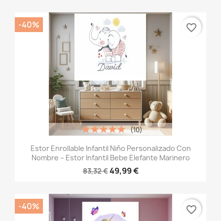
-40%
favorite_border
(10)
Estor Enrollable Infantil Niño Personalizado Con
Nombre – Estor Infantil Bebe Elefante Marinero
49,99 €
83,32 €
-40%
favorite_border