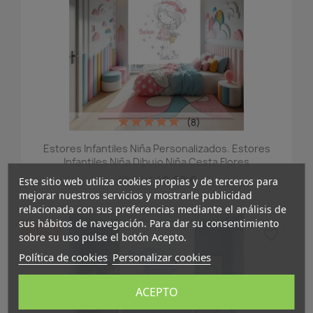
(8)
Estores Infantiles Niña Personalizados. Estores
Infantiles Niña Dibujo Niña Cesta Flores
49,99 €
83,32 €
Este sitio web utiliza cookies propias y de terceros para
mejorar nuestros servicios y mostrarle publicidad
relacionada con sus preferencias mediante el análisis de
sus hábitos de navegación. Para dar su consentimiento
-40%
favorite_border
sobre su uso pulse el botón Acepto.
Política de cookies
Personalizar cookies
ACEPTO