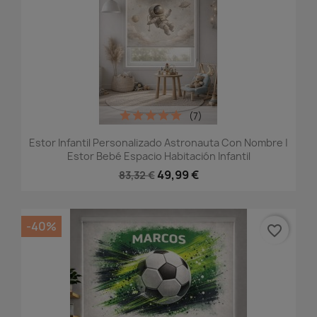
(7)
Estor Infantil Personalizado Astronauta Con Nombre |
Estor Bebé Espacio Habitación Infantil
49,99 €
83,32 €
-40%
favorite_border