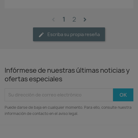
1
2
chevron_left
chevron_right
Escriba su propia reseña
Infórmese de nuestras últimas noticias y
ofertas especiales
Puede darse de baja en cualquier momento. Para ello, consulte nuestra
información de contacto en el aviso legal.