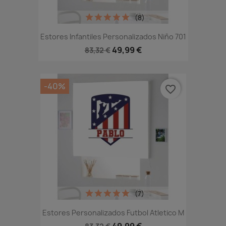
(8)
Estores Infantiles Personalizados Niño 701
49,99 €
83,32 €
-40%
favorite_border
(7)
Estores Personalizados Futbol Atletico M