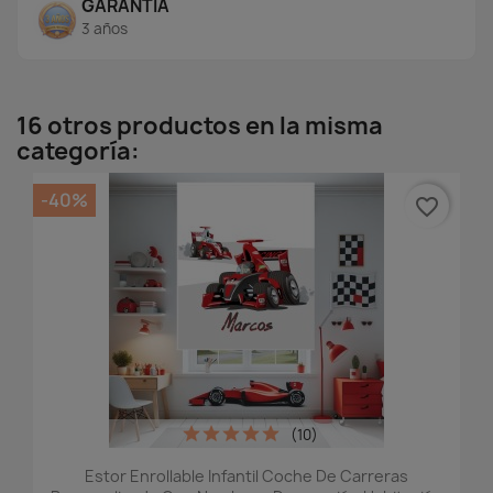
GARANTÍA
3 años
16 otros productos en la misma
categoría:
-40%
favorite_border
(10)
Estor Enrollable Infantil Coche De Carreras