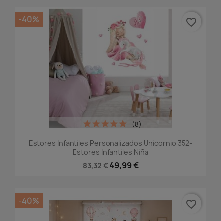
-40%
favorite_border
(8)
Estores Infantiles Personalizados Unicornio 352-
Estores Infantiles Niña
49,99 €
83,32 €
-40%
favorite_border