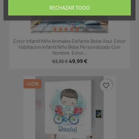
RECHAZAR TODO
(9)
Estor Infantil Niño Animales Elefante Bebe Azul. Estor
Habitacion Infantil Niño Bebe Personalizado Con
Nombre. Estor...
49,99 €
83,32 €
-40%
favorite_border