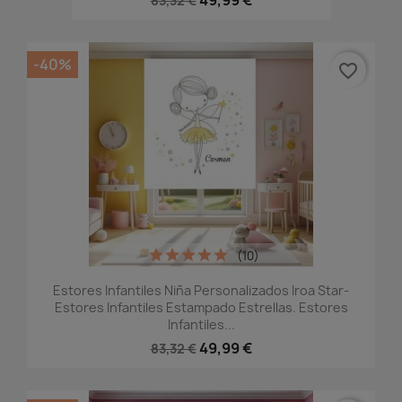
49,99 €
83,32 €
-40%
favorite_border
(10)
Estores Infantiles Niña Personalizados Iroa Star-
Estores Infantiles Estampado Estrellas. Estores
Infantiles...
49,99 €
83,32 €