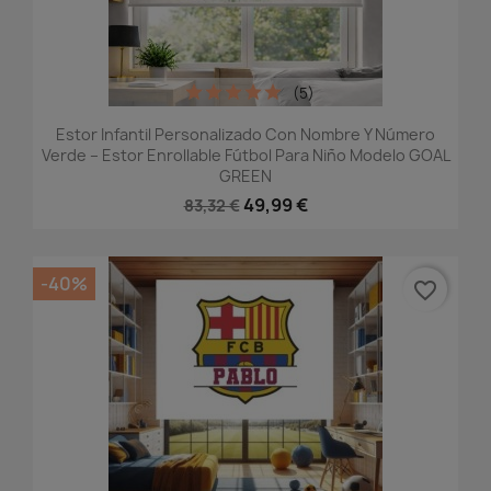
(5)
Estor Infantil Personalizado Con Nombre Y Número
Verde – Estor Enrollable Fútbol Para Niño Modelo GOAL
GREEN
49,99 €
83,32 €
-40%
favorite_border