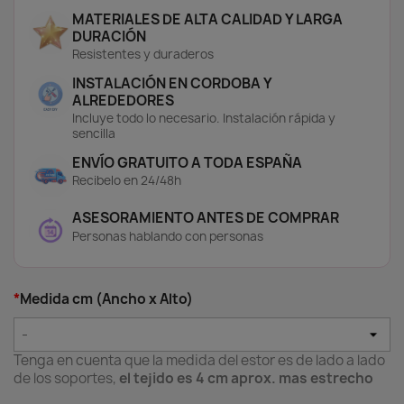
🔅 Translúcido:
Fabricado en Poliéster
MATERIALES DE ALTA CALIDAD Y LARGA
resinado, filtra la luz suavemente y ofrece
DURACIÓN
privacidad sin oscurecer la habitación.
Resistentes y duraderos
Perfecto para mantener la luminosidad
durante el día en habitaciones infantiles.
INSTALACIÓN EN CORDOBA Y
🌑 Opaco:
Bloquea completamente la luz
ALREDEDORES
exterior, ofreciendo privacidad total y un
Incluye todo lo necesario. Instalación rápida y
entorno ideal para dormir o descansar sin
sencilla
interrupciones. Muy útil en habitaciones sin
ENVÍO GRATUITO A TODA ESPAÑA
persianas.
Recibelo en 24/48h
🌤️ Screen:
Compuesto por un 30% de
Poliéster y 70% de PVC, con trenzado tipo
ASESORAMIENTO ANTES DE COMPRAR
raqueta y factor de apertura del 5%. Este
Personas hablando con personas
tejido regula eficazmente la luz natural,
protege del sol directo y mejora el confort
térmico. Permite ver el exterior sin sacrificar
privacidad.
*
Medida cm (Ancho x Alto)
Mira nuestros vídeos para saber más:
-
Tenga en cuenta que la medida del estor es de lado a lado
de los soportes,
el tejido es 4 cm aprox. mas estrecho