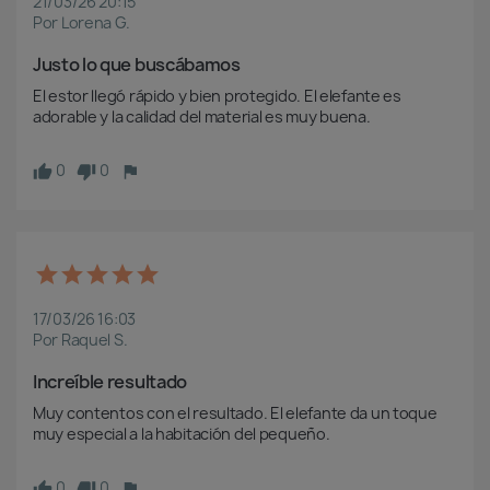
21/03/26 20:15
Por Lorena G.
Justo lo que buscábamos
El estor llegó rápido y bien protegido. El elefante es 
adorable y la calidad del material es muy buena.
0
0
17/03/26 16:03
Por Raquel S.
Increíble resultado
Muy contentos con el resultado. El elefante da un toque 
muy especial a la habitación del pequeño.
0
0