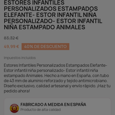
ESTORES INFANTILES
fáciles de usar, seguros y están fabricados con
materiales resistentes, duraderos y fáciles de
PERSONALIZADOS ESTAMPADOS
limpiar.
ELEFANTE- ESTOR INFANTIL NIÑA
PERSONALIZADO- ESTOR INFANTIL
🎨
Diseños originales y alegres
que estimulan
NIÑA ESTAMPADO ANIMALES
la imaginación infantil.
🔠
Personalización con nombre
, integrada de
forma armoniosa en el diseño.
83,32 €
🌿
Tejido antimicrobiano
ideal para entornos
49,99 €
40% DE DESCUENTO
sensibles como habitaciones infantiles.
🧼
Fácil limpieza
con un simple paño húmedo.
💪
Tubo de aluminio reforzado de 43 mm
que
Impuestos incluidos
garantiza una caída perfecta y gran
Estores Infantiles Personalizados Estampados Elefante-
resistencia.
Estor infantil niña personalizado- Estor infantil niña
🏠
Caída en cascada
: el tejido cae por delante
estampado Animales. Hecho a mano en España, con tubo
del tubo, ocultando el mecanismo y
de 43 mm de aluminio reforzado y tejido antimicrobiano.
ofreciendo un acabado más decorativo.
Diseño exclusivo, calidad artesanal y envío rápido. ¡Haz tu
🇪🇸
Producción artesanal en España
, con
pedido ahora!
impresión de alta calidad y acabados
profesionales.
FABRICADO A MEDIDA EN ESPAÑA
¿Qué tejido elegir para tu estor infantil?
Producto de alta calidad