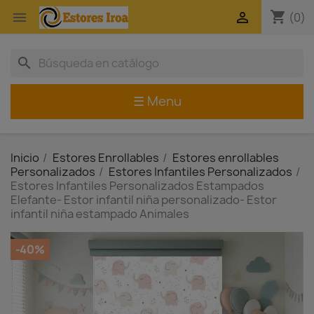
shopping_cart


(0)
search
☰ Menu
Inicio
Estores Enrollables
Estores enrollables
Personalizados
Estores Infantiles Personalizados
Estores Infantiles Personalizados Estampados
Elefante- Estor infantil niña personalizado- Estor
infantil niña estampado Animales
-40%