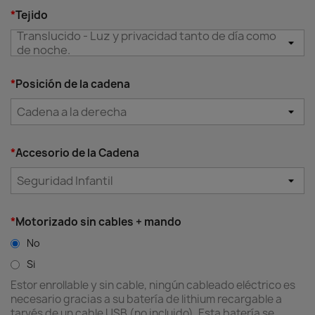
*
Tejido
Translucido - Luz y privacidad tanto de día como
de noche.
*
Posición de la cadena
Cadena a la derecha
*
Accesorio de la Cadena
Diferencia entre tejidos
Seguridad Infantil
*
Motorizado sin cables + mando
No
Si
Estor enrollable y sin cable, ningún cableado eléctrico es
necesario gracias a su batería de lithium recargable a
tarvés de un cable USB (no incluido). Esta batería se