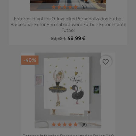
(6)
Estores Infantiles O Juveniles Personalizados Futbol
Barcelona- Estor Enrollable Juvenil Futbol- Estor Infantil
Futbol
49,99 €
83,32 €
-40%
favorite_border
(8)