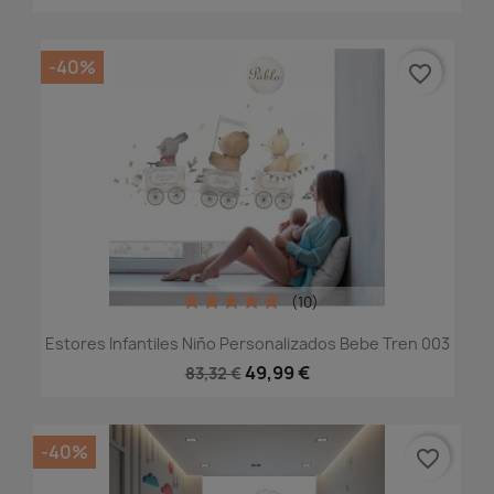
-40%
favorite_border
(10)
Estores Infantiles Niño Personalizados Bebe Tren 003
49,99 €
83,32 €
-40%
favorite_border