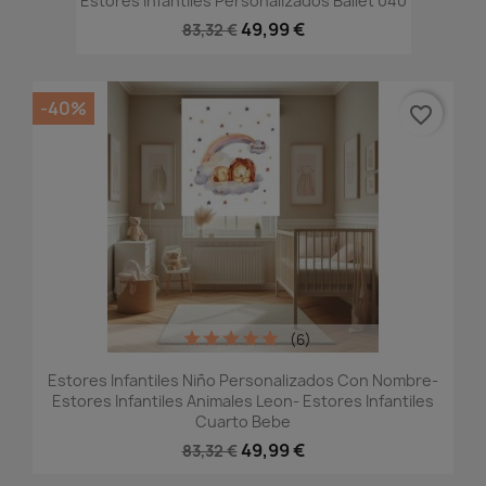
Estores Infantiles Personalizados Ballet 040
49,99 €
83,32 €
-40%
favorite_border
(6)
Estores Infantiles Niño Personalizados Con Nombre-
Estores Infantiles Animales Leon- Estores Infantiles
Cuarto Bebe
49,99 €
83,32 €