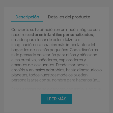
Descripción
Detalles del producto
Convierte su habitación en un rincón mágico con
nuestros
estores infantiles personalizados
,
creados para llenar de color, dulzura e
imaginación los espacios más importantes del
hogar: los de los más pequeños. Cada diseño ha
sido pensado con cariño para niñas y niños con
alma creativa, soñadores, exploradores y
amantes de los cuentos. Desde mariposas,
arcoíris y animales adorables, hasta dinosaurios o
planetas, todos nuestros modelos pueden
personalizarse con su nombre para hacerlos ún...
Estos estores no solo decoran con estilo, sino que
también cumplen una función práctica esencial:
LEER MÁS
filtran la luz, aportan privacidad y ayudan a crear
un entorno seguro y acogedor. Perfectos para
acompañar sus juegos, descanso o estudio, son