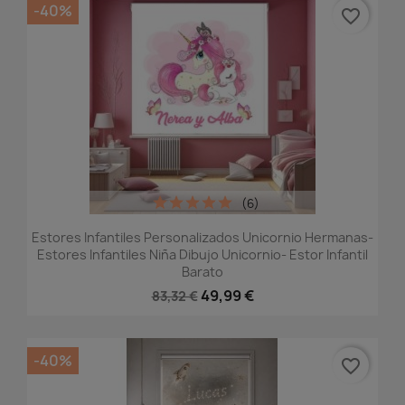
-40%
favorite_border
(6)
Estores Infantiles Personalizados Unicornio Hermanas-
Estores Infantiles Niña Dibujo Unicornio- Estor Infantil
Barato
49,99 €
83,32 €
-40%
favorite_border