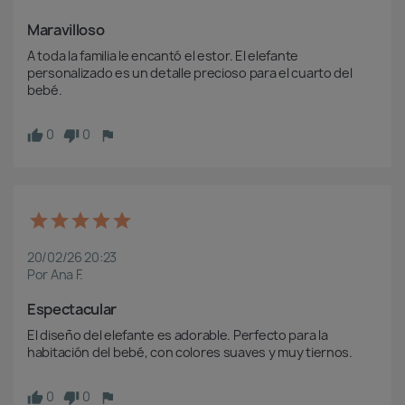
Maravilloso
A toda la familia le encantó el estor. El elefante 
personalizado es un detalle precioso para el cuarto del 
bebé.
0
0
20/02/26 20:23
Por Ana F.
Espectacular
El diseño del elefante es adorable. Perfecto para la 
habitación del bebé, con colores suaves y muy tiernos.
0
0