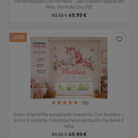
Personalizado Con Nombre – Decoración Habitación
Niño- Fórmula Uno 001
49,99 €
83,32 €
-40%
favorite_border
(10)
Estor Infantil Personalizado Unicornio Con Nombre –
Estor Enrollable A Medida Para Habitación De Bebé Y
Niña
49,99 €
83,32 €