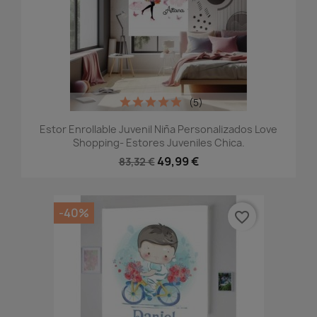
(5)
Estor Enrollable Juvenil Niña Personalizados Love
Shopping- Estores Juveniles Chica.
49,99 €
83,32 €
-40%
favorite_border