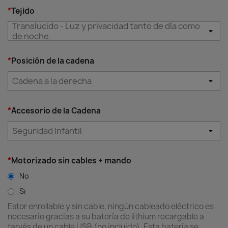
*
Tejido
Translucido - Luz y privacidad tanto de día como
de noche.
*
Posición de la cadena
Cadena a la derecha
*
Accesorio de la Cadena
Diferencia entre tejidos
Seguridad Infantil
*
Motorizado sin cables + mando
No
Si
Estor enrollable y sin cable, ningún cableado eléctrico es
necesario gracias a su batería de lithium recargable a
tarvés de un cable USB (no incluido). Esta batería se