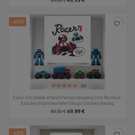
49,99 €
83,32 €
-40%
favorite_border
(6)
Estor Enrollable Infantil Personalizados Con Nombre-
Estores Infantiles Niño Dibujo Coches Racing
49,99 €
83,32 €
-40%
favorite_border