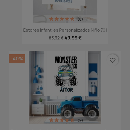
(8)
Estores Infantiles Personalizados Niño 701
49,99 €
83,32 €
-40%
favorite_border
(9)