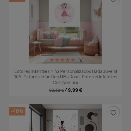
(6)
Estores Infantiles Niña Personalizados Hada Juvenil
005- Estores Infantiles Niña Rosa- Estores Infantiles
Con Nombre
49,99 €
83,32 €
-40%
favorite_border