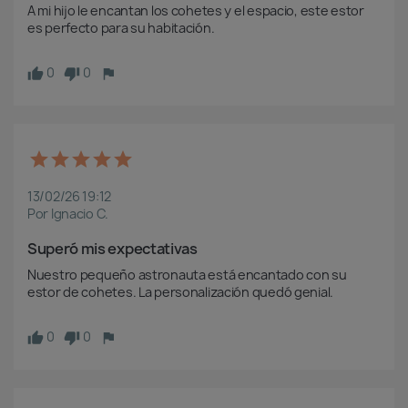
A mi hijo le encantan los cohetes y el espacio, este estor 
es perfecto para su habitación.
0
0
13/02/26 19:12
Por Ignacio C.
Superó mis expectativas
Nuestro pequeño astronauta está encantado con su 
estor de cohetes. La personalización quedó genial.
0
0