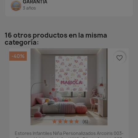
GARANTÍA
3 años
16 otros productos en la misma
categoría:
-40%
favorite_border
(6)
Estores Infantiles Niña Personalizados Arcoiris 003-