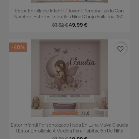
Estor Enrollable Infantil / Juvenil Personalizado Con
Nombre. Estores Infantiles Niña Dibujo Bailarina 050.
49,99 €
83,32 €
-40%
favorite_border
(10)
Estor Infantil Personalizado Hada En Luna Malva Claudia
| Estor Enrollable A Medida Para Habitación De Niña