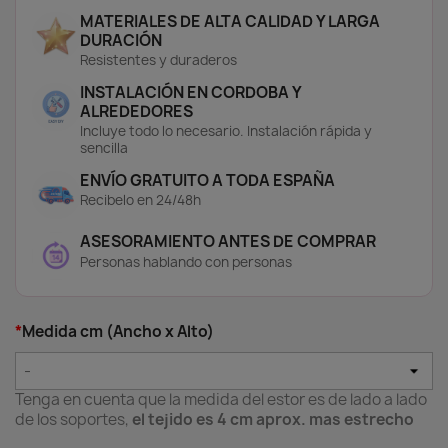
🔅 Translúcido:
Fabricado en Poliéster
MATERIALES DE ALTA CALIDAD Y LARGA
resinado, filtra la luz suavemente y ofrece
DURACIÓN
privacidad sin oscurecer la habitación.
Resistentes y duraderos
Perfecto para mantener la luminosidad
durante el día en habitaciones infantiles.
INSTALACIÓN EN CORDOBA Y
🌑 Opaco:
Bloquea completamente la luz
ALREDEDORES
exterior, ofreciendo privacidad total y un
Incluye todo lo necesario. Instalación rápida y
entorno ideal para dormir o descansar sin
sencilla
interrupciones. Muy útil en habitaciones sin
ENVÍO GRATUITO A TODA ESPAÑA
persianas.
Recibelo en 24/48h
🌤️ Screen:
Compuesto por un 30% de
Poliéster y 70% de PVC, con trenzado tipo
ASESORAMIENTO ANTES DE COMPRAR
raqueta y factor de apertura del 5%. Este
Personas hablando con personas
tejido regula eficazmente la luz natural,
protege del sol directo y mejora el confort
térmico. Permite ver el exterior sin sacrificar
privacidad.
*
Medida cm (Ancho x Alto)
Mira nuestros vídeos para saber más:
-
Tenga en cuenta que la medida del estor es de lado a lado
de los soportes,
el tejido es 4 cm aprox. mas estrecho