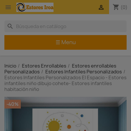
shopping_cart


(0)
search
☰ Menu
Inicio
Estores Enrollables
Estores enrollables
Personalizados
Estores Infantiles Personalizados
Estores Infantiles Personalizados El Espacio - Estores
infantiles niño dibujo cohete- Estores infantiles
habitación niño
-40%