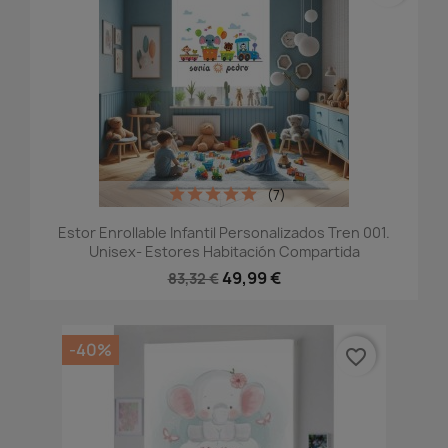
(7)
Estor Enrollable Infantil Personalizados Tren 001.
Unisex- Estores Habitación Compartida
49,99 €
83,32 €
-40%
favorite_border