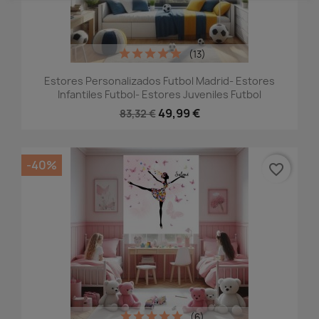
(13)
Estores Personalizados Futbol Madrid- Estores
Infantiles Futbol- Estores Juveniles Futbol
49,99 €
83,32 €
-40%
favorite_border
(6)