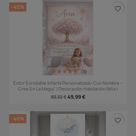
-40%
favorite_border
(9)
Estor Enrollable Infantil Personalizado Con Nombre –
Cree En La Magia” | Decoración Habitación Niña |
49,99 €
83,32 €
-40%
favorite_border