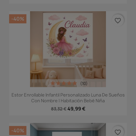
-40%
favorite_border
(10)
Estor Enrollable Infantil Personalizado Luna De Sueños
Con Nombre | Habitación Bebé Niña
49,99 €
83,32 €
-40%
favorite_border