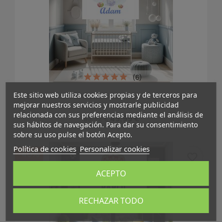
(6)
Este sitio web utiliza cookies propias y de terceros para
Estor Enrollable Infantil Bebe Niño Personalizado--
mejorar nuestros servicios y mostrarle publicidad
Estor Infantil Cuarto Bebe Globo Niño
relacionada con sus preferencias mediante el análisis de
49,99 €
83,32 €
sus hábitos de navegación. Para dar su consentimiento
sobre su uso pulse el botón Acepto.
Política de cookies
Personalizar cookies
-40%
favorite_border
ACEPTO
RECHAZAR TODO