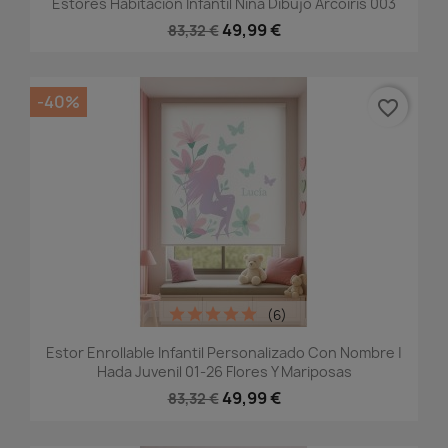
Estores Habitación Infantil Niña Dibujo Arcoiris 003
49,99 €
83,32 €
-40%
favorite_border
(6)
Estor Enrollable Infantil Personalizado Con Nombre |
Hada Juvenil 01-26 Flores Y Mariposas
49,99 €
83,32 €