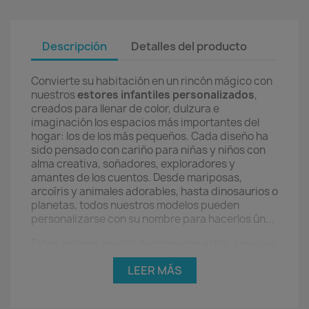
Descripción
Detalles del producto
Convierte su habitación en un rincón mágico con
nuestros
estores infantiles personalizados
,
creados para llenar de color, dulzura e
imaginación los espacios más importantes del
hogar: los de los más pequeños. Cada diseño ha
sido pensado con cariño para niñas y niños con
alma creativa, soñadores, exploradores y
amantes de los cuentos. Desde mariposas,
arcoíris y animales adorables, hasta dinosaurios o
planetas, todos nuestros modelos pueden
personalizarse con su nombre para hacerlos ún...
Estos estores no solo decoran con estilo, sino que
también cumplen una función práctica esencial:
LEER MÁS
filtran la luz, aportan privacidad y ayudan a crear
un entorno seguro y acogedor. Perfectos para
acompañar sus juegos, descanso o estudio, son