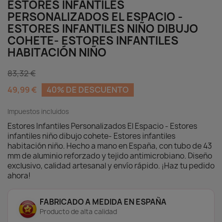
ESTORES INFANTILES
fáciles de usar, seguros y están fabricados con
materiales resistentes, duraderos y fáciles de
PERSONALIZADOS EL ESPACIO -
limpiar.
ESTORES INFANTILES NIÑO DIBUJO
COHETE- ESTORES INFANTILES
🎨
Diseños originales y alegres
que estimulan
HABITACIÓN NIÑO
la imaginación infantil.
🔠
Personalización con nombre
, integrada de
forma armoniosa en el diseño.
83,32 €
🌿
Tejido antimicrobiano
ideal para entornos
49,99 €
40% DE DESCUENTO
sensibles como habitaciones infantiles.
🧼
Fácil limpieza
con un simple paño húmedo.
💪
Tubo de aluminio reforzado de 43 mm
que
Impuestos incluidos
garantiza una caída perfecta y gran
Estores Infantiles Personalizados El Espacio - Estores
resistencia.
infantiles niño dibujo cohete- Estores infantiles
🏠
Caída en cascada
: el tejido cae por delante
habitación niño. Hecho a mano en España, con tubo de 43
del tubo, ocultando el mecanismo y
mm de aluminio reforzado y tejido antimicrobiano. Diseño
ofreciendo un acabado más decorativo.
exclusivo, calidad artesanal y envío rápido. ¡Haz tu pedido
🇪🇸
Producción artesanal en España
, con
ahora!
impresión de alta calidad y acabados
profesionales.
FABRICADO A MEDIDA EN ESPAÑA
¿Qué tejido elegir para tu estor infantil?
Producto de alta calidad